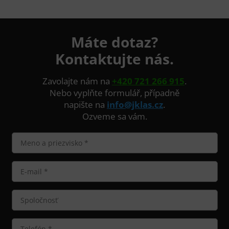
Máte dotaz?
Kontaktujte nás.
Zavolajte nám na
+420 721 266 915
.
Nebo vyplňte formulář, případně
napište na
info@jklas.cz
.
Ozveme sa vám.