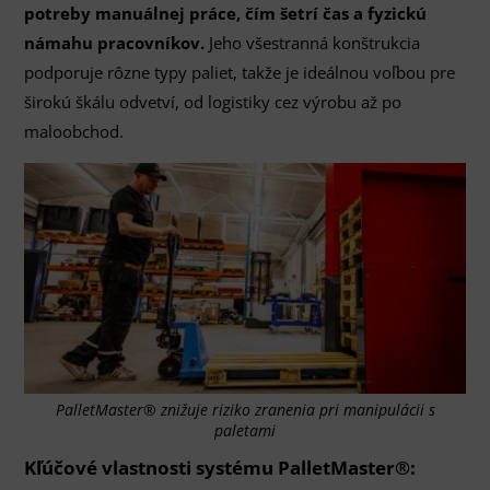
potreby manuálnej práce, čím šetrí čas a fyzickú
námahu pracovníkov.
Jeho všestranná konštrukcia
podporuje rôzne typy paliet, takže je ideálnou voľbou pre
širokú škálu odvetví, od logistiky cez výrobu až po
maloobchod.
PalletMaster® znižuje riziko zranenia pri manipulácii s
paletami
Kľúčové vlastnosti systému PalletMaster®: