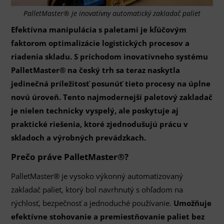
PalletMaster® je inovatívny automatický zakladač paliet
Efektívna manipulácia s paletami je kľúčovým
faktorom optimalizácie logistických procesov a
riadenia skladu. S príchodom inovatívneho systému
PalletMaster® na český trh sa teraz naskytla
jedinečná príležitosť posunúť tieto procesy na úplne
novú úroveň. Tento najmodernejší paletový zakladač
je nielen technicky vyspelý, ale poskytuje aj
praktické riešenia, ktoré zjednodušujú prácu v
skladoch a výrobných prevádzkach.
Prečo práve PalletMaster®?
PalletMaster® je vysoko výkonný automatizovaný
zakladač paliet, ktorý bol navrhnutý s ohľadom na
rýchlosť, bezpečnosť a jednoduché používanie.
Umožňuje
efektívne stohovanie a premiestňovanie paliet bez