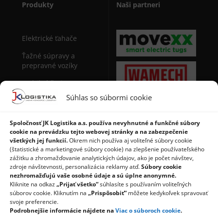
Produkty
Naši partneri
Elektrické ťahače
Ťažné súpravy a
prepravné vozíky
Mobilné žeriavy
Súhlas so súbormi cookie
Manipulačná technika
pre sudy
Spoločnosť JK Logistika a.s. používa nevyhnutné a funkčné súbory
Stohovače paliet
cookie na prevádzku tejto webovej stránky a na zabezpečenie
všetkých jej funkcií.
Okrem nich používa aj voliteľné súbory cookie
Regály a použité regály
(štatistické a marketingové súbory cookie) na zlepšenie používateľského
zážitku a zhromažďovanie analytických údajov, ako je počet návštev,
zdroje návštevnosti, personalizácia reklamy atď.
Súbory cookie
nezhromažďujú vaše osobné údaje a sú úplne anonymné.
Kliknite na odkaz
„Prijať všetko“
súhlasíte s používaním voliteľných
súborov cookie. Kliknutím na
„Prispôsobiť“
môžete kedykoľvek spravovať
svoje preferencie.
Podrobnejšie informácie nájdete na
Viac o súboroch cookie
.