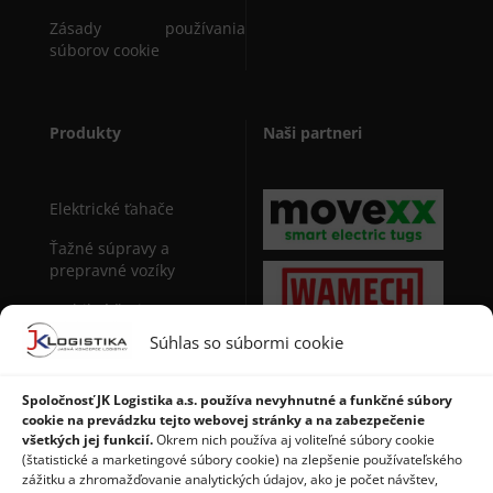
Zásady používania
súborov cookie
Produkty
Naši partneri
Elektrické ťahače
Ťažné súpravy a
prepravné vozíky
Mobilné žeriavy
Súhlas so súbormi cookie
Manipulačná technika
pre sudy
Spoločnosť JK Logistika a.s. používa nevyhnutné a funkčné súbory
Stohovače paliet
cookie na prevádzku tejto webovej stránky a na zabezpečenie
všetkých jej funkcií.
Okrem nich používa aj voliteľné súbory cookie
Regály a použité regály
(štatistické a marketingové súbory cookie) na zlepšenie používateľského
zážitku a zhromažďovanie analytických údajov, ako je počet návštev,