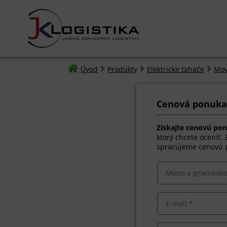




Úvod
Produkty
Elektrické ťahače
Mov
Cenová ponuka,
Získajte cenovú po
ktorý chcete oceniť.
spracujeme cenovú p