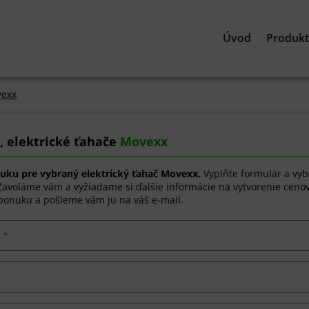
Úvod
Produk
exx
 elektrické ťahače
Movexx
nuku pre vybraný elektrický ťahač Movexx.
Vyplňte formulár a vyb
 Zavoláme vám a vyžiadame si ďalšie informácie na vytvorenie ceno
onuku a pošleme vám ju na váš e-mail.