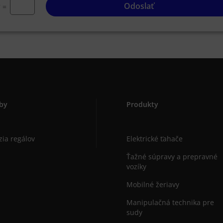
Odoslať
=
7
by
Produkty
zia regálov
Elektrické ťahače
Ťažné súpravy a prepravné
vozíky
Mobilné žeriavy
Manipulačná technika pre
sudy