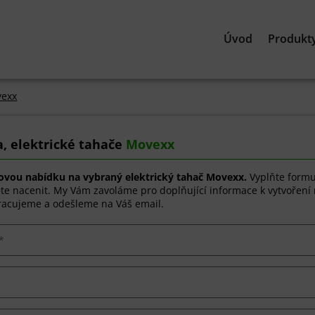
Úvod
Produkt
exx
, elektrické tahače
Movexx
novou nabídku na vybraný elektrický tahač Movexx.
Vyplňte formu
jete nacenit. My Vám zavoláme pro doplňující informace k vytvořen
acujeme a odešleme na Váš email.