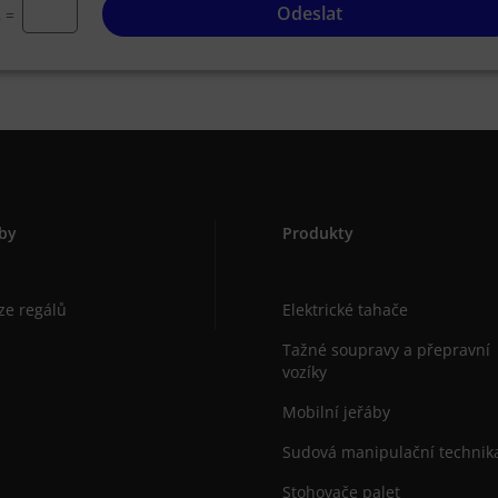
Odeslat
=
8
by
Produkty
ze regálů
Elektrické tahače
Tažné soupravy a přepravní
vozíky
Mobilní jeřáby
Sudová manipulační technik
Stohovače palet