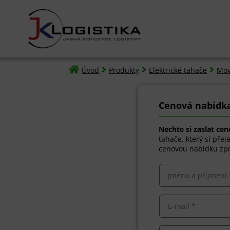




Úvod
Produkty
Elektrické tahače
Mov
Cenová nabídka
Nechte si zaslat ce
tahače, který si pře
cenovou nabídku zpr