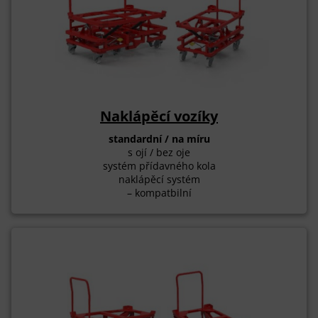
Naklápěcí vozíky
standardní / na míru
s ojí / bez oje
systém přídavného kola
naklápěcí systém
– kompatbilní