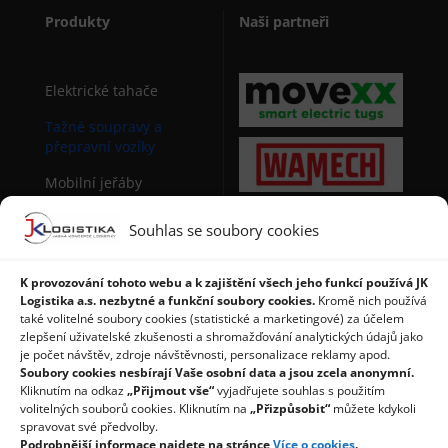
Produkty
Naši partneři
Elektrické tahače
Tažné soupravy a
přepravní vozíky
Mobilní jeřáby
Sudová manipulační
Souhlas se soubory cookies
technika
Stohovače palet
K provozování tohoto webu a k zajištění všech jeho funkcí používá JK
Logistika a.s. nezbytné a funkční soubory cookies.
Kromě nich používá
Regály a použité regály
také volitelné soubory cookies (statistické a marketingové) za účelem
zlepšení uživatelské zkušenosti a shromažďování analytických údajů jako
je počet návštěv, zdroje návštěvnosti, personalizace reklamy apod.
Soubory cookies nesbírají Vaše osobní data a jsou zcela anonymní.
Kliknutím na odkaz
„Přijmout vše“
vyjadřujete souhlas s použitím
volitelných souborů cookies. Kliknutím na
„Přizpůsobit“
můžete kdykoli
spravovat své předvolby.
Podrobnější informace najdete na stránce
Více o cookies
.