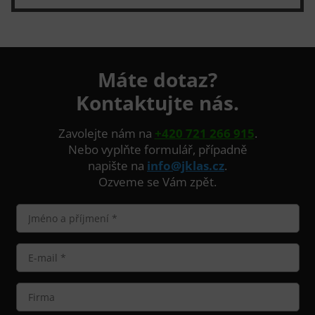
Máte dotaz?
Kontaktujte nás.
Zavolejte nám na
+420 721 266 915
.
Nebo vyplňte formulář, případně
napište na
info@jklas.cz
.
Ozveme se Vám zpět.