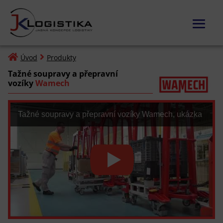


Úvod
Produkty
Tažné soupravy a přepravní
vozíky
Wamech
Tažné soupravy a přepravní vozíky Wamech, ukázka