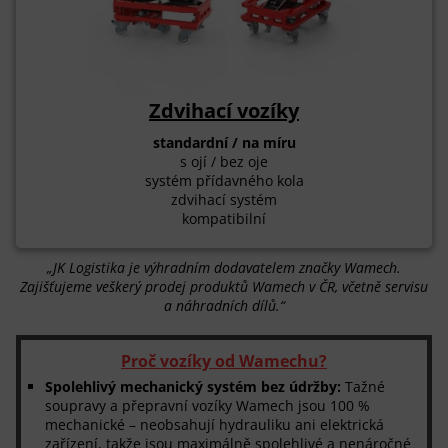
Zdvihací vozíky
standardní / na míru
s ojí / bez oje
systém přídavného kola
zdvihací systém
kompatibilní
„JK Logistika je výhradním dodavatelem značky Wamech.
Zajišťujeme veškerý prodej produktů Wamech v ČR, včetně servisu
a náhradních dílů.“
Proč vozíky od Wamechu?
Spolehlivý mechanický systém bez údržby:
Tažné
soupravy a přepravní vozíky Wamech jsou 100 %
mechanické – neobsahují hydrauliku ani elektrická
zařízení, takže jsou maximálně spolehlivé a nenáročné