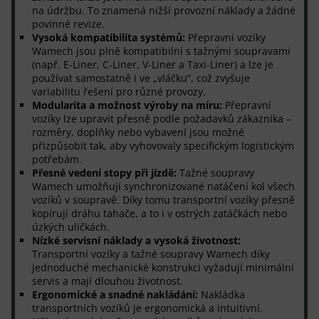
na údržbu. To znamená nižší provozní náklady a žádné
povinné revize.
Vysoká kompatibilita systémů:
Přepravní vozíky
Wamech jsou plně kompatibilní s tažnými soupravami
(např. E-Liner, C-Liner, V-Liner a Taxi-Liner) a lze je
používat samostatně i ve „vláčku”, což zvyšuje
variabilitu řešení pro různé provozy.
Modularita a možnost výroby na míru:
Přepravní
vozíky lze upravit přesně podle požadavků zákazníka –
rozměry, doplňky nebo vybavení jsou možné
přizpůsobit tak, aby vyhovovaly specifickým logistickým
potřebám.
Přesné vedení stopy při jízdě:
Tažné soupravy
Wamech umožňují synchronizované natáčení kol všech
vozíků v soupravě. Díky tomu transportní vozíky přesně
kopírují dráhu tahače, a to i v ostrých zatáčkách nebo
úzkých uličkách.
Nízké servisní náklady a vysoká životnost:
Transportní vozíky a tažné soupravy Wamech díky
jednoduché mechanické konstrukci vyžadují minimální
servis a mají dlouhou životnost.
Ergonomické a snadné nakládání:
Nakládka
transportních vozíků je ergonomická a intuitivní.