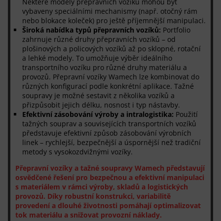
Některé modely přepravních vozíků mohou být
vybaveny speciálními mechanismy (např. otočný rám
nebo blokace koleček) pro ještě příjemnější manipulaci.
Široká nabídka typů přepravních vozíků:
Portfolio
zahrnuje různé druhy přepravních vozíků – od
plošinových a policových vozíků až po sklopné, rotační
a lehké modely. To umožňuje výběr ideálního
transportního vozíku pro různé druhy materiálu a
provozů. Přepravní vozíky Wamech lze kombinovat do
různých konfigurací podle konkrétní aplikace. Tažné
soupravy je možné sestavit z několika vozíků a
přizpůsobit jejich délku, nosnost i typ nástavby.
Efektivní zásobování výroby a intralogistika:
Použití
tažných souprav a souvisejících transportních vozíků
představuje efektivní způsob zásobování výrobních
linek – rychlejší, bezpečnější a úspornější než tradiční
metody s vysokozdvižnými vozíky.
Přepravní vozíky a tažné soupravy Wamech představují
osvědčené řešení pro bezpečnou a efektivní manipulaci
s materiálem v rámci výroby, skladů a logistických
provozů. Díky robustní konstrukci, variabilitě
provedení a dlouhé životnosti pomáhají optimalizovat
tok materiálu a snižovat provozní náklady.