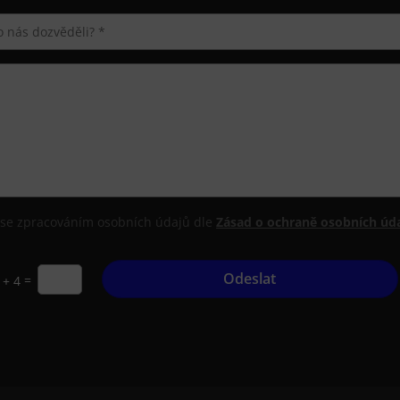
se zpracováním osobních údajů dle
Zásad o ochraně osobních úda
Odeslat
=
 + 4