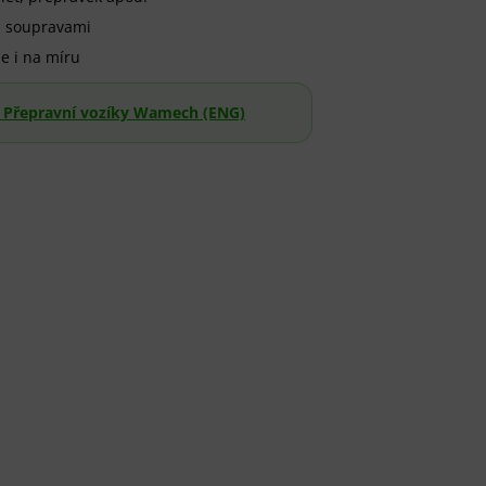
i soupravami
e i na míru
– Přepravní vozíky Wamech (ENG)