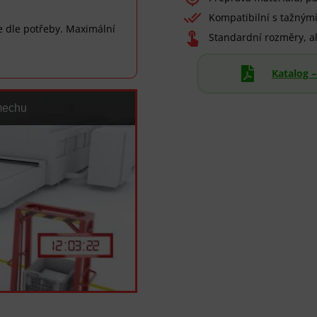

Kompatibilní s tažným
e dle potřeby. Maximální

Standardní rozměry, al

Katalog 
mechu