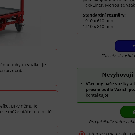
Taxi-Liner. Mohou se však
Standardní rozměry:
1010 x 610 mm
1210 x 810 mm
"Nechte si zasla
nému pohybu vozíku, je
í (brzdou).
Nevyhovují
Všechny naše vozíky a 
přesně podle Vašich po
kontaktujte.
ozíku. Díky němu je
k se může otáčet na místě.
Pro jakékoliv dotazy ohl

Přeprava materiálu, pa