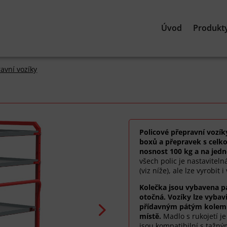
Úvod
Produkt
avní vozíky
Policové přepravní vozík
boxů a přepravek s celko
nosnost 100 kg a na jedn
všech polic je nastaviteln
(viz níže), ale lze vyrobit
Kolečka jsou vybavena p
otočná. Vozíky lze vybavi
přídavným pátým kolem 
místě.
Madlo s rukojetí j
jsou kompatibilní s tažný