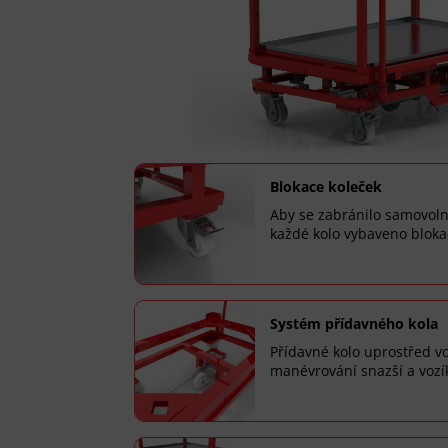
Blokace koleček
Aby se zabránilo samovol
každé kolo vybaveno blokac
Systém přídavného kola
Přídavné kolo uprostřed v
manévrování snazší a vozí