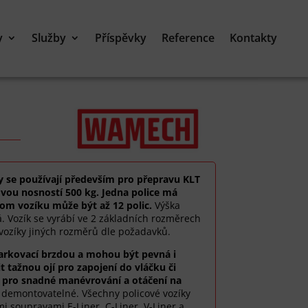
y
Služby
Příspěvky
Reference
Kontakty
y se používají především pro přepravu KLT
vou nosností 500 kg. Jedna police má
om vozíku může být až 12 polic.
Výška
á. Vozík se vyrábí ve 2 základních rozměrech
 i vozíky jiných rozměrů dle požadavků.
arkovací brzdou a mohou být pevná i
t tažnou ojí pro zapojení do vláčku či
pro snadné manévrování a otáčení na
e demontovatelné. Všechny policové vozíky
mi soupravami E-Liner, C-Liner, V-Liner a