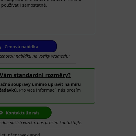
 používat i samostatně.
Cenová nabídka
t cenovou nabídku na vozíky Wamech."
 Vám standardní rozměry?
tažné soupravy umíme upravit na míru
žadavků.
Pro více informací, nás prosím
Kontaktujte nás
edně našich vozíků, nás prosím kontaktujte.
let, přepravek apod.