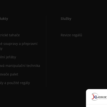
dukty
Služby
trické tahače
Revize regálů
é soupravy a přepravní
ky
lní jeřáby
vá manipulační technika
ovače palet
ly a použité regály