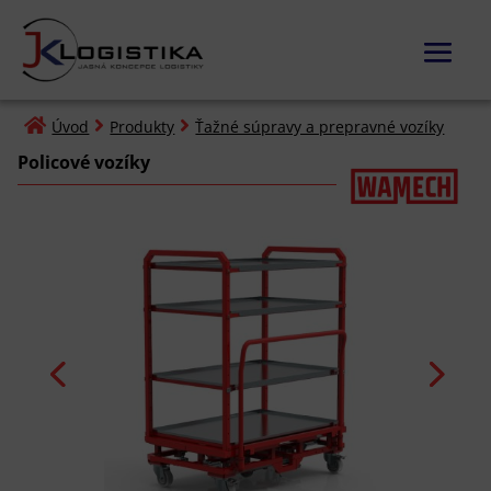



Úvod
Produkty
Ťažné súpravy a prepravné vozíky
Policové vozíky