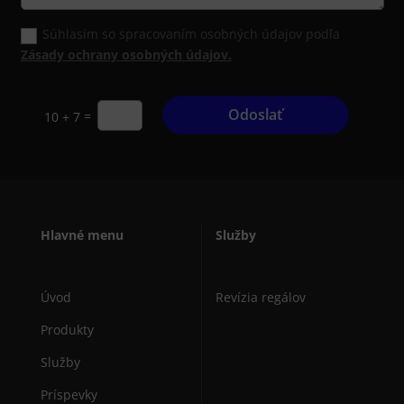
Súhlasím so spracovaním osobných údajov podľa
Zásady ochrany osobných údajov.
Odoslať
=
10 + 7
Hlavné menu
Služby
Úvod
Revízia regálov
Produkty
Služby
Príspevky