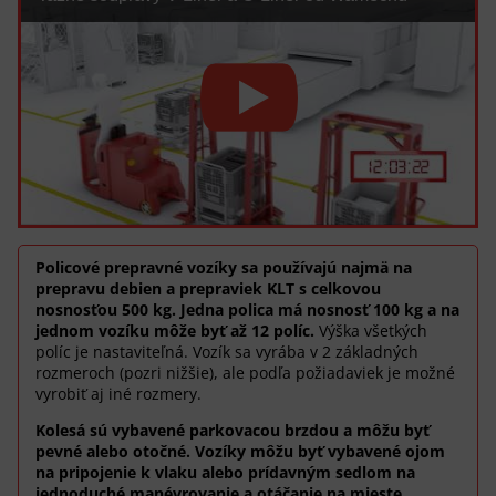
Policové prepravné vozíky sa používajú najmä na
prepravu debien a prepraviek KLT s celkovou
nosnosťou 500 kg. Jedna polica má nosnosť 100 kg a na
jednom vozíku môže byť až 12 políc.
Výška všetkých
políc je nastaviteľná. Vozík sa vyrába v 2 základných
rozmeroch (pozri nižšie), ale podľa požiadaviek je možné
vyrobiť aj iné rozmery.
Kolesá sú vybavené parkovacou brzdou a môžu byť
pevné alebo otočné. Vozíky môžu byť vybavené ojom
na pripojenie k vlaku alebo prídavným sedlom na
jednoduché manévrovanie a otáčanie na mieste.