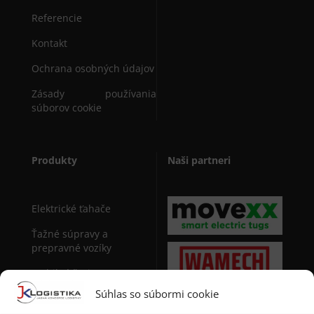
Referencie
Kontakt
Ochrana osobných údajov
Zásady používania
súborov cookie
Produkty
Naši partneri
Elektrické ťahače
Ťažné súpravy a
prepravné vozíky
Mobilné žeriavy
Súhlas so súbormi cookie
Manipulačná technika
pre sudy