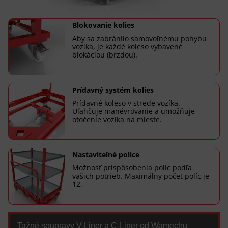
Blokovanie kolies
Aby sa zabránilo samovoľnému pohybu
vozíka, je každé koleso vybavené
blokáciou (brzdou).
Prídavný systém kolies
Prídavné koleso v strede vozíka.
Uľahčuje manévrovanie a umožňuje
otočenie vozíka na mieste.
Nastaviteľné police
Možnosť prispôsobenia políc podľa
vašich potrieb. Maximálny počet políc je
12.
Tažné soupravy V-Liner a C-Liner od Wamechu