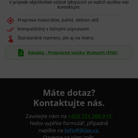
V prípade akýchkoľvek otázok týkajúcich sa našich vozíkov nás
kontaktujte.

Preprava materiálov, paliet, debien atď.

Kompatibilný s ťažnými súpravami

Štandardné rozmery, ale aj na mieru

Katalóg - Prepravné vozíky Wamech (ENG)
Máte dotaz?
Kontaktujte nás.
Zavolejte nám na
+420 721 266 915
.
Nebo vyplňte formulář, případně
napište na
info@jklas.cz
.
Ozveme se Vám zpět.