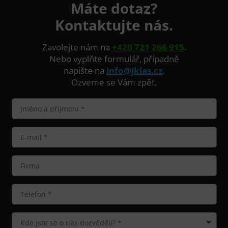
Máte dotaz?
Kontaktujte nás.
Zavolejte nám na
+420 721 266 915
.
Nebo vyplňte formulář, případně
napište na
info@jklas.cz
.
Ozveme se Vám zpět.