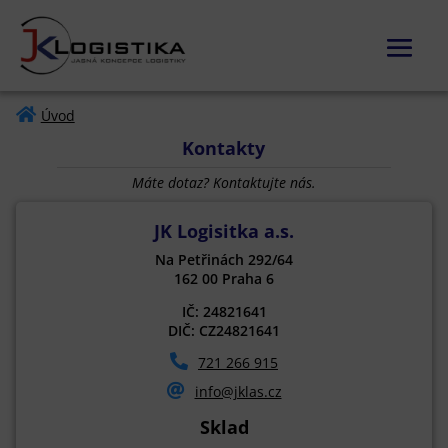

Úvod
Kontakty
Máte dotaz? Kontaktujte nás.
JK Logisitka a.s.
Na Petřinách 292/64
162 00 Praha 6
IČ: 24821641
DIČ: CZ24821641
721 266 915
info@jklas.cz
Sklad