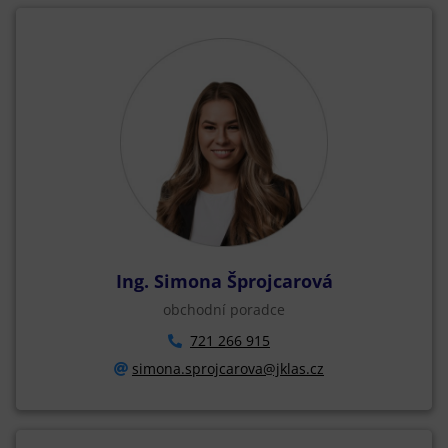
Ing. Simona Šprojcarová
obchodní poradce
721 266 915
simona.sprojcarova@jklas.cz