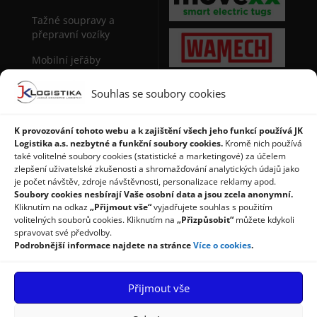
Tažné soupravy a
přepravní vozíky
Mobilní jeřáby
Sudová manipulační
Souhlas se soubory cookies
technika
Stohovače palet
K provozování tohoto webu a k zajištění všech jeho funkcí používá JK
Logistika a.s. nezbytné a funkční soubory cookies.
Kromě nich používá
Regály a použité regály
také volitelné soubory cookies (statistické a marketingové) za účelem
zlepšení uživatelské zkušenosti a shromažďování analytických údajů jako
je počet návštěv, zdroje návštěvnosti, personalizace reklamy apod.
Soubory cookies nesbírají Vaše osobní data a jsou zcela anonymní.
Kliknutím na odkaz
„Přijmout vše“
vyjadřujete souhlas s použitím
volitelných souborů cookies. Kliknutím na
„Přizpůsobit“
můžete kdykoli
spravovat své předvolby.
Podrobnější informace najdete na stránce
Více o cookies
.
Úvod
Produkty
Služby
Příspěvky
Reference
Přijmout vše
Kontakty
Ochrana osobních údajů
Zásady cookies