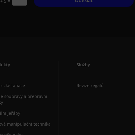
Odeslat
=
 + 5
dukty
Služby
trické tahače
Revize regálů
é soupravy a přepravní
ky
lní jeřáby
vá manipulační technika
ovače palet