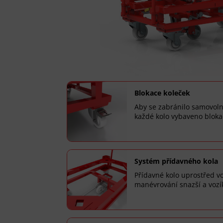
Blokace koleček
Aby se zabránilo samovol
každé kolo vybaveno blokac
Systém přídavného kola
Přídavné kolo uprostřed v
manévrování snazší a vozí