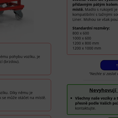
přídavným pátým kolem 
místě.
Madlo s rukojetí j
kompatibilní s tažnými sou
Liner. Mohou se však použ
Standardní rozměry:
800 x 600
1000 x 600
1200 x 800 mm
1200 x 1000 mm
nému pohybu vozíku, je
í (brzdou).
"Nechte si zasla
Nevyhovují
ozíku. Díky němu je
k se může otáčet na místě.
Všechny naše vozíky a 
přesně podle Vašich po
kontaktujte.