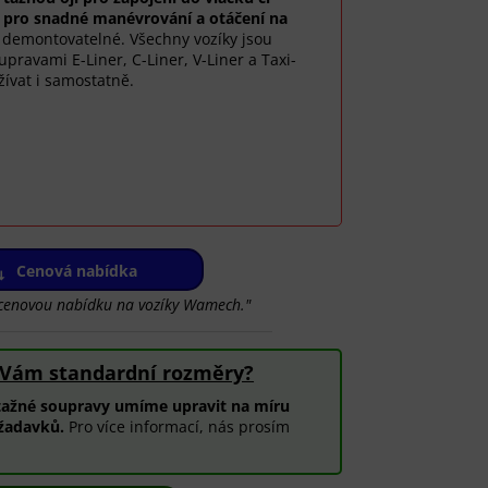
pro snadné manévrování a otáčení na
e demontovatelné. Všechny vozíky jsou
pravami E-Liner, C-Liner, V-Liner a Taxi-
ívat i samostatně.
Cenová nabídka
t cenovou nabídku na vozíky Wamech."
 Vám standardní rozměry?
tažné soupravy umíme upravit na míru
žadavků.
Pro více informací, nás prosím