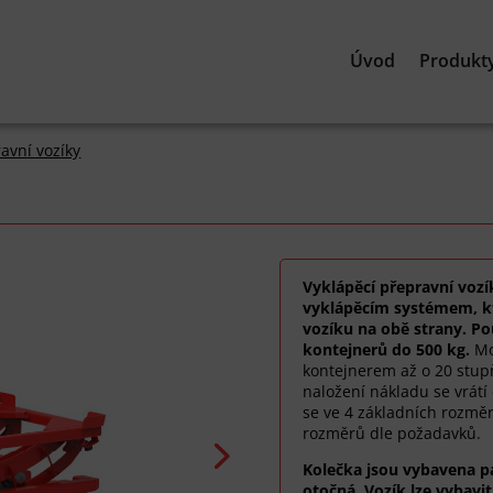
Úvod
Produkt
avní vozíky
Vyklápěcí přepravní vozí
vyklápěcím systémem, k
vozíku na obě strany. Po
kontejnerů do 500 kg.
Mo
kontejnerem až o 20 stu
naložení nákladu se vrátí
se ve 4 základních rozměrec
rozměrů dle požadavků.
Kolečka jsou vybavena p
otočná. Vozík lze vybavit