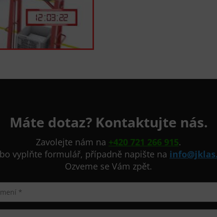
Máte dotaz? Kontaktujte nás.
Zavolejte nám na
+420 721 266 915
.
bo vyplňte formulář, případně napište na
info@jklas
Ozveme se Vám zpět.