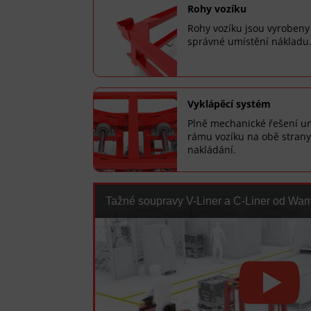
Rohy vozíku
Rohy vozíku jsou vyrobeny
správné umístění nákladu
Vyklápěcí systém
Plně mechanické řešení u
rámu vozíku na obě stran
nakládání.
Tažné soupravy V-Liner a C-Liner od Wa