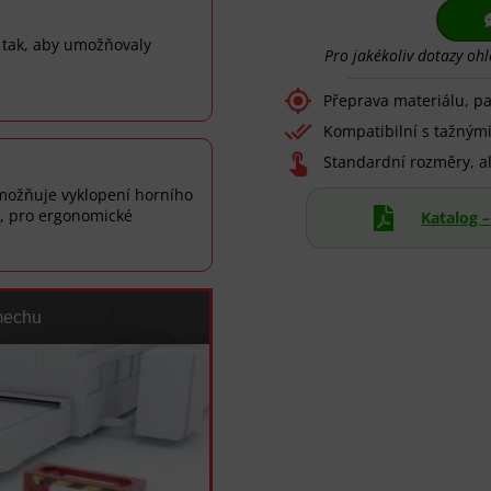
 tak, aby umožňovaly
Pro jakékoliv dotazy ohl
.

Přeprava materiálu, pa

Kompatibilní s tažným

Standardní rozměry, al
možňuje vyklopení horního
y, pro ergonomické

Katalog 
mechu