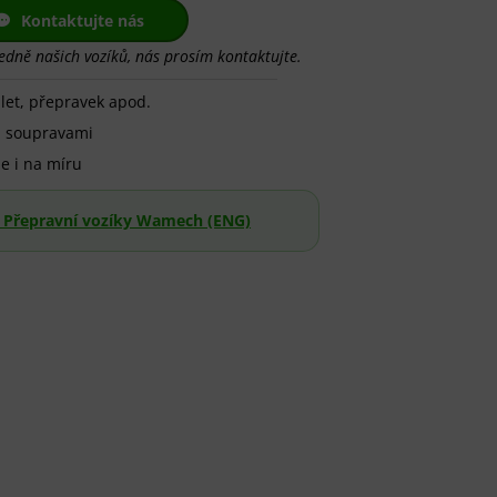
Kontaktujte nás
edně našich vozíků, nás prosím kontaktujte.
let, přepravek apod.
i soupravami
e i na míru
– Přepravní vozíky Wamech (ENG)