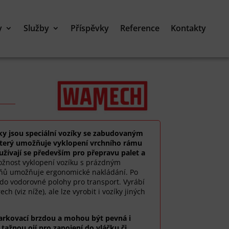
y
Služby
Příspěvky
Reference
Kontakty
ky jsou speciální vozíky se zabudovaným
terý umožňuje vyklopení vrchního rámu
užívají se především pro přepravu palet a
žnost vyklopení vozíku s prázdným
pňů umožňuje ergonomické nakládání. Po
 do vodorovné polohy pro transport. Vyrábí
h (viz níže), ale lze vyrobit i vozíky jiných
arkovací brzdou a mohou být pevná i
 tažnou ojí pro zapojení do vláčku či