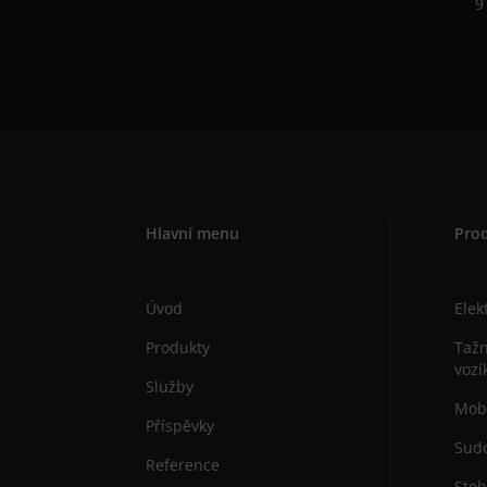
9
Hlavní menu
Pro
Úvod
Elek
Produkty
Tažn
vozí
Služby
Mobi
Příspěvky
Sudo
Reference
Stoh