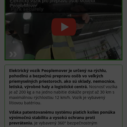
Elektrický vozík pro přepravu osob Movexx
PeopleMover
Elektrický vozík Peoplemover je určený na rýchlu,
pohodlnú a bezpečnú prepravu osôb vo veľkých
priemyselných priestoroch, ako sú sklady, nemocnice,
letiská, výrobné haly a logistické centrá.
Nosnosť vozíka
je až 200 kg a na jedno nabitie dokáže prejsť až 30 km s
maximálnou rýchlosťou 12 km/h. Vozík je vybavený
lítiovou batériou.
Vďaka patentovanému systému piatich kolies ponúka
výnimočnú stabilitu a vysokú ochranu proti
prevráteniu.
Je vybavený 360° bezpečnostným