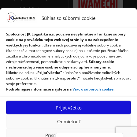
Mobilné žeriavy
Súhlas so súbormi cookie
Manipulačná technika
pre sudy
Spoločnosť JK Logistika a.s. používa nevyhnutné a funkčné súbory
Stohovače paliet
cookie na prevádzku tejto webovej stránky a na zabezpečenie
všetkých jej funkcií.
Okrem nich používa aj voliteľné súbory cookie
Regály a použité regály
(štatistické a marketingové súbory cookie) na zlepšenie používateľského
zážitku a zhromažďovanie analytických údajov, ako je počet návštev,
zdroje návštevnosti, personalizácia reklamy atď.
Súbory cookie
nezhromažďujú vaše osobné údaje a sú úplne anonymné.
Kliknite na odkaz
„Prijať všetko“
súhlasíte s používaním voliteľných
súborov cookie. Kliknutím na
„Prispôsobiť“
môžete kedykoľvek spravovať
svoje preferencie.
Podrobnejšie informácie nájdete na
Viac o súboroch cookie
.
Úvod
Produkty
Služby
Príspevky
Prijať všetko
Referencie
Kontakt
Ochrana osobných údajov
Zásady používania súborov cookie
Odmietnuť
Prispôsobenie lokality
© 2026 JK Logistika a.s.