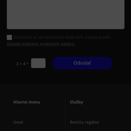
Súhlasím so spracovaním osobných údajov podľa
Zásady ochrany osobných údajov.
Odoslať
=
2 + 4
Hlavné menu
Služby
Úvod
Revízia regálov