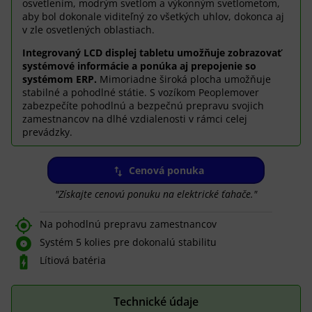
osvetlením, modrým svetlom a výkonným svetlometom,
aby bol dokonale viditeľný zo všetkých uhlov, dokonca aj
v zle osvetlených oblastiach.
Integrovaný LCD displej tabletu umožňuje zobrazovať
systémové informácie a ponúka aj prepojenie so
systémom ERP.
Mimoriadne široká plocha umožňuje
stabilné a pohodlné státie. S vozíkom Peoplemover
zabezpečíte pohodlnú a bezpečnú prepravu svojich
zamestnancov na dlhé vzdialenosti v rámci celej
prevádzky.
Cenová ponuka
"Získajte cenovú ponuku na elektrické ťahače."

Na pohodlnú prepravu zamestnancov

Systém 5 kolies pre dokonalú stabilitu

Lítiová batéria
Technické údaje