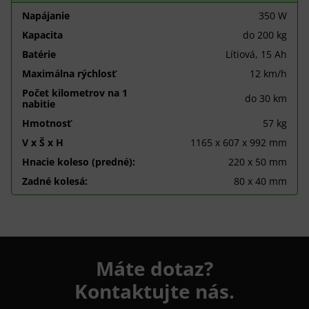
Napájanie
350 W
Kapacita
do 200 kg
Batérie
Lítiová, 15 Ah
Maximálna rýchlosť
12 km/h
Počet kilometrov na 1
do 30 km
nabitie
Hmotnosť
57 kg
V x Š x H
1165 x 607 x 992 mm
Hnacie koleso (predné):
220 x 50 mm
Zadné kolesá:
80 x 40 mm
Máte dotaz?
Kontaktujte nás.