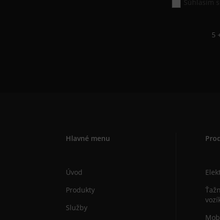
Súhlasím 
5 
Hlavné menu
Pro
Úvod
Elek
Produkty
Ťažn
vozí
Služby
Mobi