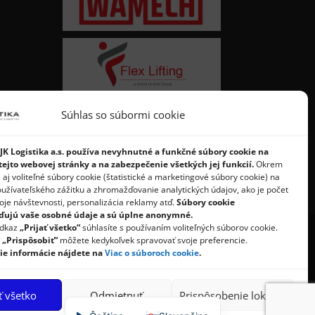
Súhlas so súbormi cookie
JK Logistika a.s. používa nevyhnutné a funkčné súbory cookie na
ejto webovej stránky a na zabezpečenie všetkých jej funkcií.
Okrem
 aj voliteľné súbory cookie (štatistické a marketingové súbory cookie) na
oužívateľského zážitku a zhromažďovanie analytických údajov, ako je počet
oje návštevnosti, personalizácia reklamy atď.
Súbory cookie
ujú vaše osobné údaje a sú úplne anonymné.
odkaz
„Prijať všetko“
súhlasíte s používaním voliteľných súborov cookie.
a
„Prispôsobiť“
môžete kedykoľvek spravovať svoje preferencie.
ie informácie nájdete na
Viac o súboroch cookie
.
ásady používania súborov cookie
ať všetko
Odmietnuť
Prispôsobenie lokality