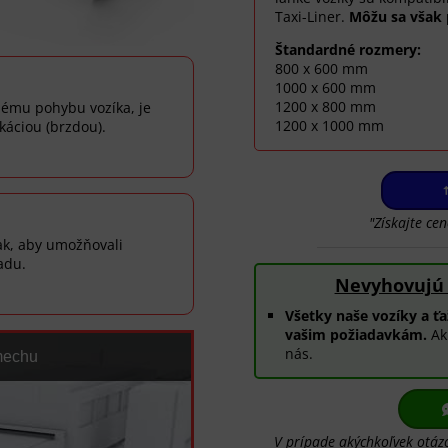
Taxi-Liner.
Môžu sa však 
Štandardné rozmery:
800 x 600 mm
1000 x 600 mm
1200 x 800 mm
nému pohybu vozíka, je
1200 x 1000 mm
káciou (brzdou).
"Získajte ce
ak, aby umožňovali
adu.
Nevyhovujú
Všetky naše vozíky a ť
vašim požiadavkám.
Ak 
nás.
mechu
V prípade akýchkoľvek otázo