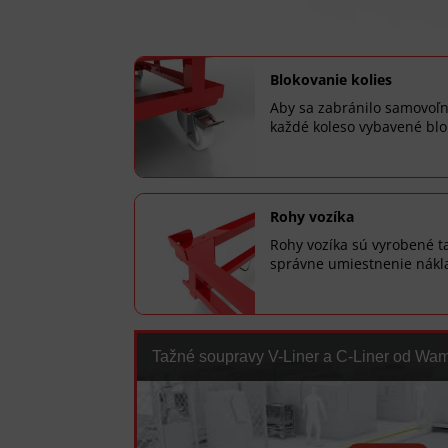
Blokovanie kolies
Aby sa zabránilo samovoľ
každé koleso vybavené blo
Rohy vozíka
Rohy vozíka sú vyrobené t
správne umiestnenie nákl
Tažné soupravy V-Liner a C-Liner od Wa