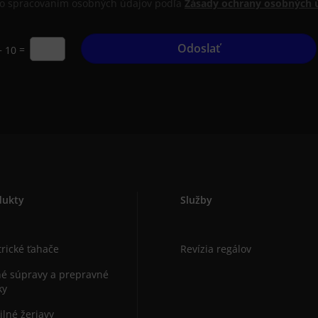
so spracovaním osobných údajov podľa
Zásady ochrany osobných 
Odoslať
=
+ 10
dukty
Služby
trické ťahače
Revízia regálov
é súpravy a prepravné
ky
lné žeriavy