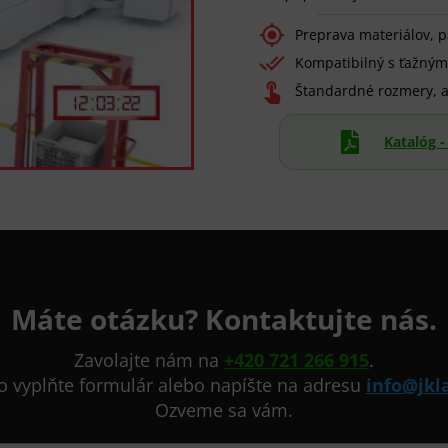

Preprava materiálov, pa

Kompatibilný s ťažným

Štandardné rozmery, a

Katalóg 
Máte otázku? Kontaktujte nás.
Zavolajte nám na
+420 721 266 915
.
o vyplňte formulár alebo napíšte na adresu
info@jkla
Ozveme sa vám.