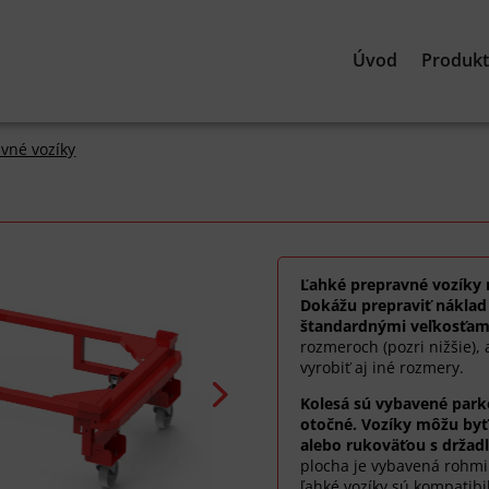
Úvod
Produk
vné vozíky
Ľahké prepravné vozíky 
Dokážu prepraviť náklad
štandardnými veľkosťam
rozmeroch (pozri nižšie),
vyrobiť aj iné rozmery.
Kolesá sú vybavené park
otočné. Vozíky môžu byť
alebo rukoväťou s držad
plocha je vybavená rohmi
ľahké vozíky sú kompatibi