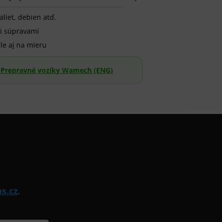
liet, debien atď.
i súpravami
le aj na mieru
- Prepravné vozíky Wamech (ENG)
s.cz
.