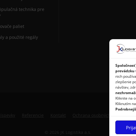
pulačná technika pre
y
ovače paliet
ly a použité regály
Spoločnosť 
prevádzku t
nich používa
zlepšenie p
návštev, zdr
nezhromažď
Kliknite na 
Kliknutím n
Podrobnejš
ríspevky
Referencie
Kontakt
Ochrana osobných údajov
Z
Prij
© 2026 JK Logistika a.s.