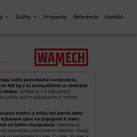
ty
Služby
Príspevky
Referencie
Kontakt
majú veľmi jednoduchú konštrukciu.
 do 400 kg a sú kompatibilné so všetkými
i obalov.
Vyrába sa v 4 základných
 ale podľa vašich požiadaviek je možné
ovacou brzdou a môžu byť pevné alebo
 vybavené ojom na pripojenie k vlaku
lom na ľahšiu manipuláciu.
Nakladacia
 na presnejšie umiestnenie nákladu. Všetky
lné so systémami E-Liner, C-Liner, V-Liner a