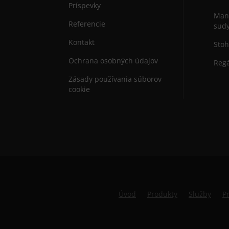
Príspevky
Mani
Referencie
sud
Kontakt
Stoh
Ochrana osobných údajov
Regá
Zásady používania súborov
cookie
Úvod
Produkty
Služby
P