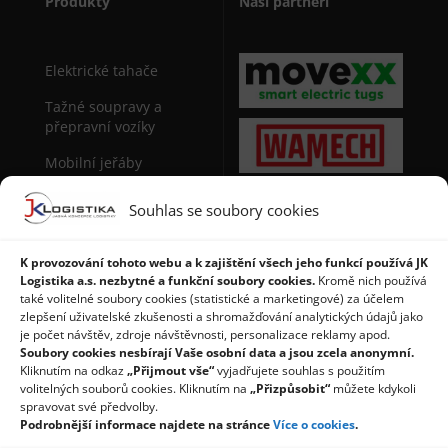
Produkty
Naši partneři
Elektrické tahače
Tažné soupravy a
přepravní vozíky
Mobilní jeřáby
Sudová manipulační
Souhlas se soubory cookies
technika
Stohovače palet
K provozování tohoto webu a k zajištění všech jeho funkcí používá JK
Logistika a.s. nezbytné a funkční soubory cookies.
Kromě nich používá
Regály a použité regály
také volitelné soubory cookies (statistické a marketingové) za účelem
zlepšení uživatelské zkušenosti a shromažďování analytických údajů jako
je počet návštěv, zdroje návštěvnosti, personalizace reklamy apod.
Soubory cookies nesbírají Vaše osobní data a jsou zcela anonymní.
Kliknutím na odkaz
„Přijmout vše“
vyjadřujete souhlas s použitím
volitelných souborů cookies. Kliknutím na
„Přizpůsobit“
můžete kdykoli
spravovat své předvolby.
Podrobnější informace najdete na stránce
Více o cookies
.