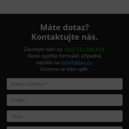
Máte dotaz?
Kontaktujte nás.
Zavolejte nám na
+420 721 266 915
.
Nebo vyplňte formulář, případně
napište na
info@jklas.cz
.
Ozveme se Vám zpět.