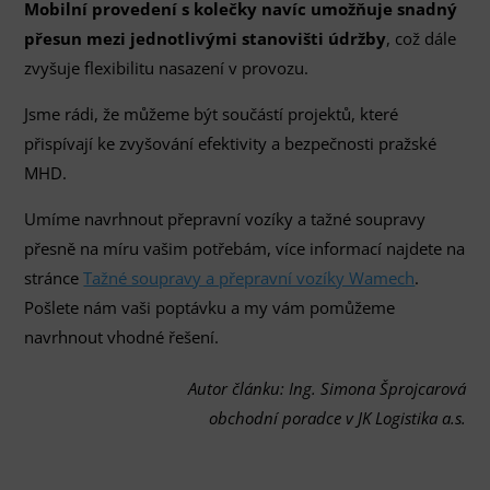
Mobilní provedení s kolečky navíc umožňuje snadný
přesun mezi jednotlivými stanovišti údržby
, což dále
zvyšuje flexibilitu nasazení v provozu.
Jsme rádi, že můžeme být součástí projektů, které
přispívají ke zvyšování efektivity a bezpečnosti pražské
MHD.
Umíme navrhnout přepravní vozíky a tažné soupravy
přesně na míru vašim potřebám, více informací najdete na
stránce
Tažné soupravy a přepravní vozíky Wamech
.
Pošlete nám vaši poptávku a my vám pomůžeme
navrhnout vhodné řešení.
Autor článku: Ing. Simona Šprojcarová
obchodní poradce v JK Logistika a.s.