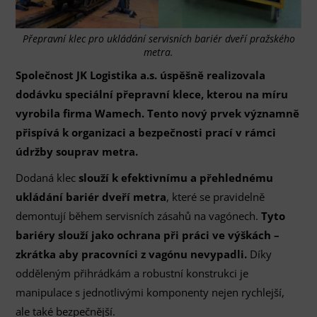
Přepravní klec pro ukládání servisních bariér dveří pražského
metra.
Společnost JK Logistika a.s. úspěšně realizovala
dodávku speciální přepravní klece, kterou na míru
vyrobila firma Wamech. Tento nový prvek významně
přispívá k organizaci a bezpečnosti prací v rámci
údržby souprav metra.
Dodaná klec
slouží k efektivnímu a přehlednému
ukládání bariér dveří metra
, které se pravidelně
demontují během servisních zásahů na vagónech.
Tyto
bariéry slouží jako ochrana při práci ve výškách –
zkrátka aby pracovníci z vagónu nevypadli.
Díky
odděleným přihrádkám a robustní konstrukci je
manipulace s jednotlivými komponenty nejen rychlejší,
ale také bezpečnější.