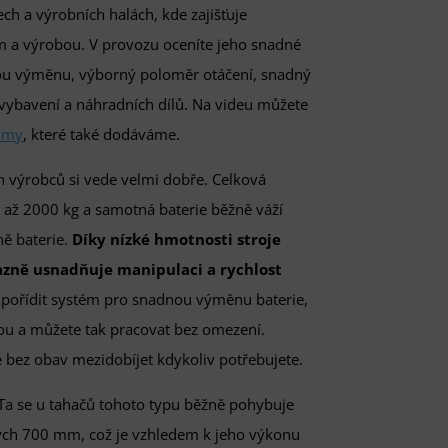
ech a výrobních halách, kde zajišťuje
m a výrobou. V provozu oceníte jeho snadné
hlou výměnu, výborný poloměr otáčení, snadný
 vybavení a náhradních dílů. Na videu můžete
ámy
, které také dodáváme.
h výrobců si vede velmi dobře. Celková
 až 2000 kg a samotná baterie běžně váží
ně baterie.
Díky nízké hmotnosti stroje
razně usnadňuje manipulaci a rychlost
 pořídit systém pro snadnou výměnu baterie,
vou a můžete tak pracovat bez omezení.
ete bez obav mezidobíjet kdykoliv potřebujete.
 Ta se u tahačů tohoto typu běžně pohybuje
ých 700 mm, což je vzhledem k jeho výkonu