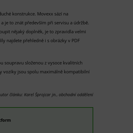
duché konstrukce. Movexx sází na
 je to znát především při servisu a údržbě.
oupit nějaký doplněk, je to zpravidla velmi
ly najdete přehledně i s obrázky v PDF
 soupravu složenou z vysoce kvalitních
ny vozíky jsou spolu maximálně kompatibilní
utor článku: Karel Šprojcar jn., obchodní oddělení
tform