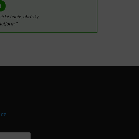
í
nické údaje, obrázky
latform.“
.cz
.