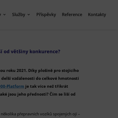
y
Služby
Příspěvky
Reference
Kontakty
ší od většiny konkurence?
ou roku 2021. Díky plošině pro stojícího
a delší vzdálenosti do celkové hmotnosti
000-Platform
je tak více než třikrát
aké jsou jeho přednosti? Čím se liší od
 několika přepravních vozíků spojených ojí –