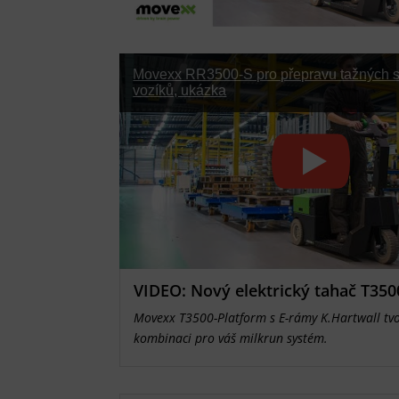
Movexx RR3500-S pro přepravu tažných 
vozíků, ukázka
VIDEO: Nový elektrický tahač T350
Movexx T3500-Platform s E-rámy K.Hartwall tvo
kombinaci pro váš milkrun systém.