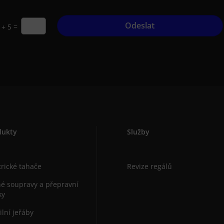
Odeslat
=
 + 5
dukty
Služby
trické tahače
Revize regálů
é soupravy a přepravní
ky
lní jeřáby