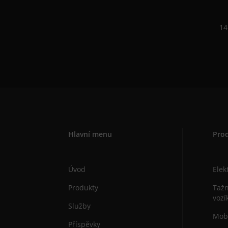
14
Hlavní menu
Pro
Úvod
Elek
Produkty
Tažn
vozí
Služby
Mobi
Příspěvky