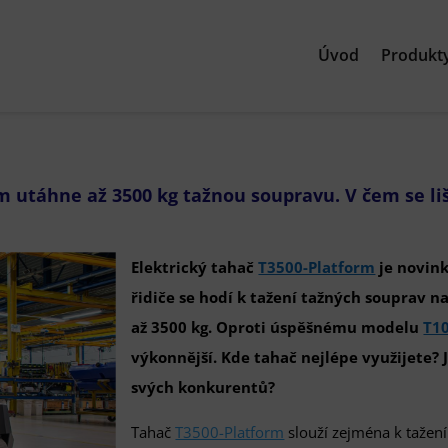
Úvod
Produkt
m utáhne až 3500 kg tažnou soupravu. V čem se li
Elektrický tahač
T3500-Platform
je novink
řidiče se hodí k tažení tažných souprav n
až 3500 kg. Oproti úspěšnému modelu
T1
výkonnější. Kde tahač nejlépe využijete? J
svých konkurentů?
Tahač
T3500-Platform
slouží zejména k tažení