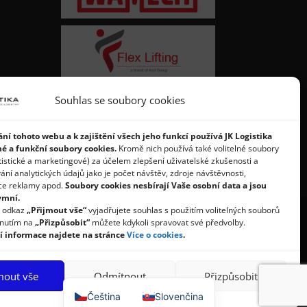
Souhlas se soubory cookies
ní tohoto webu a k zajištění všech jeho funkcí používá JK Logistika
né a funkční soubory cookies.
Kromě nich používá také volitelné soubory
tistické a marketingové) za účelem zlepšení uživatelské zkušenosti a
í analytických údajů jako je počet návštěv, zdroje návštěvnosti,
ce reklamy apod.
Soubory cookies nesbírají Vaše osobní data a jsou
ymní.
a odkaz
„Přijmout vše“
vyjadřujete souhlas s použitím volitelných souborů
knutím na
„Přizpůsobit“
můžete kdykoli spravovat své předvolby.
í informace najdete na stránce
Více o cookies
.
dajů
Zásady cookies
mout vše
Odmítnout
Přizpůsobit
Čeština
Slovenčina