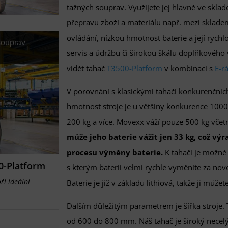
tažných souprav. Využijete jej hlavně ve sklad
přepravu zboží a materiálu např. mezi sklade
ovládání, nízkou hmotnost baterie a její ryc
souprav
servis a údržbu či širokou škálu doplňkového
vidět tahač
T3500-Platform
v kombinaci s
E-r
V porovnání s klasickými tahači konkurenčníc
hmotnost stroje je u většiny konkurence 1000
200 kg a více. Movexx váží pouze 500 kg včet
může jeho baterie vážit jen 33 kg, což vý
procesu výměny baterie.
K tahači je možné
0-Platform
s kterým baterii velmi rychle vyměníte za no
ří ideální
Baterie je již v základu lithiová, takže ji můž
Dalším důležitým parametrem je šířka stroje.
od 600 do 800 mm. Náš tahač je široký necel