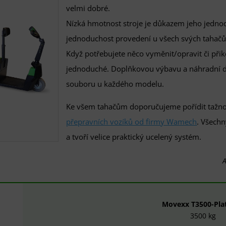
velmi dobré.
Nízká hmotnost stroje je důkazem jeho jedno
jednoduchost provedení u všech svých tahačů a
Když potřebujete něco vyměnit/opravit či přik
jednoduché. Doplňkovou výbavu a náhradní dí
souboru u každého modelu.
Ke všem tahačům doporučujeme pořídit tažnou
přepravních vozíků od firmy Wamech
. Všech
a tvoří velice praktický ucelený systém.
A
Movexx T3500-Pla
3500 kg