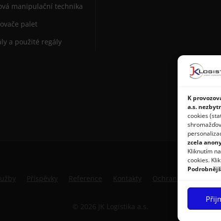
vá manipulační technika
ovače palet
ly a použité regály
K provozová
a.s. nezbyt
cookies (sta
shromažďován
personaliza
zcela anon
Kliknutím n
cookies. Kli
Podrobnějš
lužby
Příspěvky
Reference
Kontakty
Ochrana osobních ú
Přij
© 2026 JK Logistika a.s.