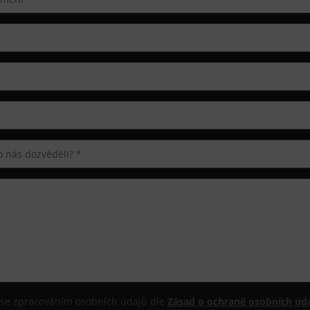
se zpracováním osobních údajů dle
Zásad o ochraně osobních úda