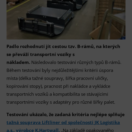
Padlo rozhodnutí jít cestou tzv. B-rámů, na kterých
se převáží transportní vozíky s
nákladem.
Následovalo testování různých typů B-rámů.
Během testování byly nejdůležitějšími kritérii úspora
místa (délka tažné soupravy, šířka pracovní uličky,
kopírování stopy), pracnost při nakládce a vykládce
transportních vozíků a kompatibilita se stávajícími
transportními vozíky s adaptéry pro různé šířky palet.
Testování ukázalo, že zadaná kritéria nejlépe splňuje
tažná souprava Liftliner od společnosti JK Logistika
a.s., výrobce K.Hartwall.
„Na základě opakovaného