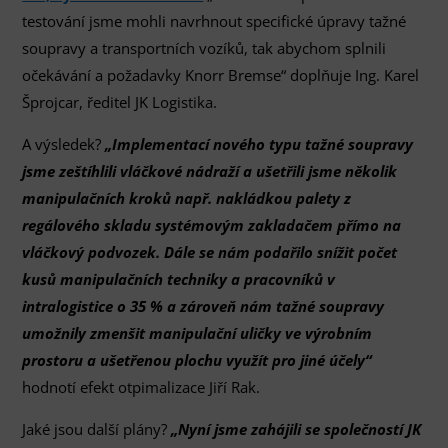
testování jsme mohli navrhnout specifické úpravy tažné
soupravy a transportních vozíků, tak abychom splnili
očekávání a požadavky Knorr Bremse“ doplňuje Ing. Karel
Šprojcar, ředitel JK Logistika.
A výsledek?
„Implementací nového typu tažné soupravy
jsme zeštíhlili vláčkové nádraží a ušetřili jsme několik
manipulačních kroků např. nakládkou palety z
regálového skladu systémovým zakladačem přímo na
vláčkový podvozek. Dále se nám podařilo snížit počet
kusů manipulačních techniky a pracovníků v
intralogistice o 35 % a zároveň nám tažné soupravy
umožnily zmenšit manipulační uličky ve výrobním
prostoru a ušetřenou plochu využít pro jiné účely“
hodnotí efekt otpimalizace Jiří Rak.
Jaké jsou další plány?
„Nyní jsme zahájili se společností JK