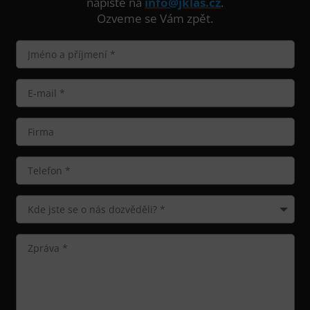
napište na
info@jklas.cz
.
Ozveme se Vám zpět.