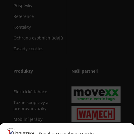
Příspěvky
Reference
Kontakty
Ochrana osobních údajů
Zásady cookies
Produkty
Naši partneři
Elektrické tahače
Tažné soupravy a
přepravní vozíky
Mobilní jeřáby
Sudová manipulační
Souhlas se soubory cookies