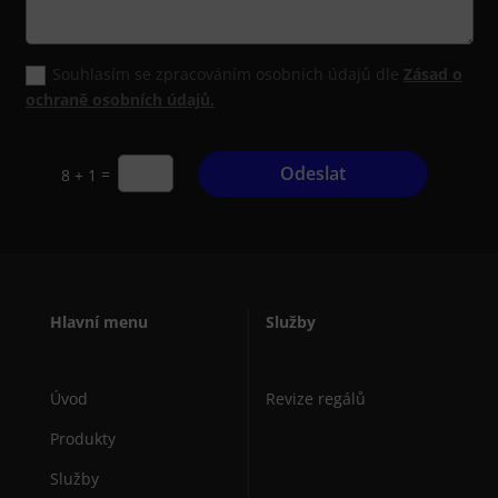
Souhlasím se zpracováním osobních údajů dle
Zásad o
ochraně osobních údajů.
Odeslat
=
8 + 1
Hlavní menu
Služby
Úvod
Revize regálů
Produkty
Služby