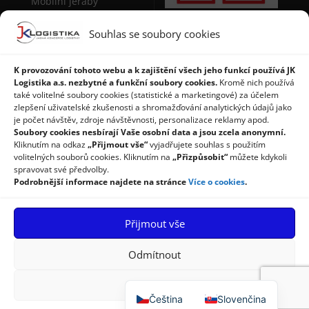
Mobilní jeřáby
Sudová manipulační
Souhlas se soubory cookies
technika
Stohovače palet
K provozování tohoto webu a k zajištění všech jeho funkcí používá JK
Logistika a.s. nezbytné a funkční soubory cookies.
Kromě nich používá
Regály a použité regály
také volitelné soubory cookies (statistické a marketingové) za účelem
zlepšení uživatelské zkušenosti a shromažďování analytických údajů jako
je počet návštěv, zdroje návštěvnosti, personalizace reklamy apod.
Soubory cookies nesbírají Vaše osobní data a jsou zcela anonymní.
Kliknutím na odkaz
„Přijmout vše“
vyjadřujete souhlas s použitím
volitelných souborů cookies. Kliknutím na
„Přizpůsobit“
můžete kdykoli
spravovat své předvolby.
Podrobnější informace najdete na stránce
Více o cookies
.
Úvod
Produkty
Služby
Příspěvky
Reference
Přijmout vše
Kontakty
Ochrana osobních údajů
Zásady cookies
Odmítnout
Přizpůsobit
© 2026 JK Logistika a.s.
Čeština
Slovenčina