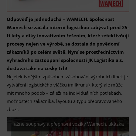
Odpověď je jednoduchá – WAMECH. Společnost
Wamech se začala interní logistikou zabývat před 25-
ti lety a díky inovativním řešením, které zefektivňují
procesy nejen ve výrobě, se dostala do povědomí
zákazníků po celém světě. Nyní se prostřednictvím
výhradního zastoupení společnosti JK Logistika a.s.
dostává také na český trh!
Nejefektivnějším způsobem zásobování výrobních linek je
vytváření logistického vláčku (milkrunu), který ale může
mít mnoho podob – záleží na individuálních potřebách,
možnostech zákazníka, layoutu a typu přepravovaného
zboží.
Tažné soupravy a přepravní vozíky Wamech, ukázka