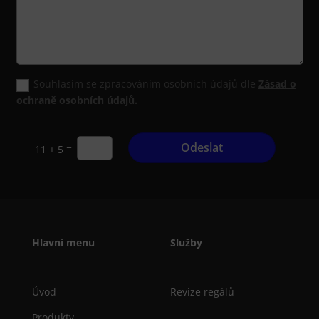
Souhlasím se zpracováním osobních údajů dle
Zásad o
ochraně osobních údajů.
Odeslat
=
11 + 5
Hlavní menu
Služby
Úvod
Revize regálů
Produkty