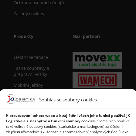
Ochrana osobních údajů
Zásady cookies
Produkty
Naši partneři
Elektrické tahače
Tažné soupravy a
přepravní vozíky
Mobilní jeřáby
Sudová manipulační
Souhlas se soubory cookies
technika
Stohovače palet
K provozování tohoto webu a k zajištění všech jeho funkcí používá JK
Logistika a.s. nezbytné a funkční soubory cookies.
Kromě nich používá
Regály a použité regály
také volitelné soubory cookies (statistické a marketingové) za účelem
zlepšení uživatelské zkušenosti a shromažďování analytických údajů jako