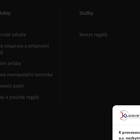
dukty
Služby
trické tahače
Revize regálů
é soupravy a přepravní
ky
lní jeřáby
vá manipulační technika
ovače palet
ly a použité regály
K provozová
a.s. nezbyt