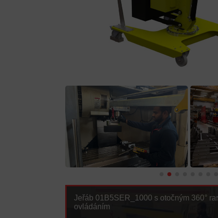
Jeřáb 01B5SER_1000 s otočným 360° r
ovládáním