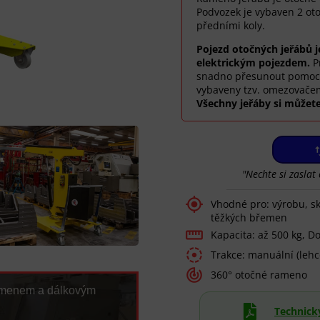
Podvozek je vybaven 2 ot
předními koly.
Pojezd otočných jeřábů j
elektrickým pojezdem.
P
snadno přesunout pomocí 
vybaveny tzv. omezovačem
Všechny jeřáby si můžet
"Nechte si zaslat

Vhodné pro: výrobu, sk
těžkých břemen

Kapacita: až 500 kg, 

Trakce: manuální (lehc

360° otočné rameno
amenem a dálkovým

Technický