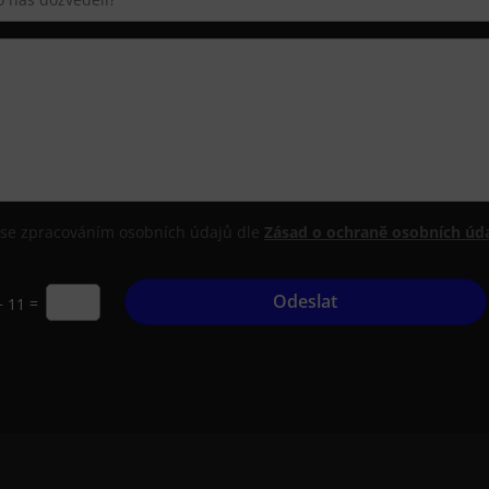
se zpracováním osobních údajů dle
Zásad o ochraně osobních úda
Odeslat
=
+ 11