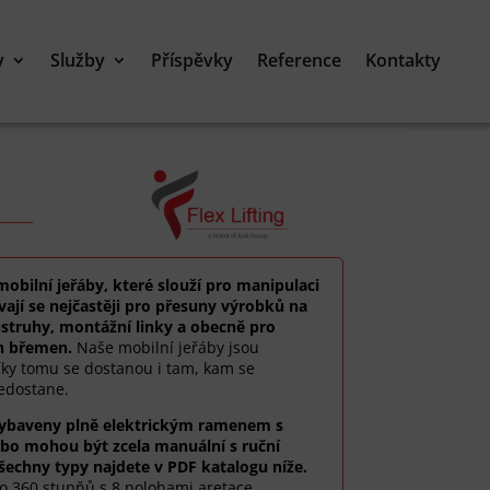
y
Služby
Příspěvky
Reference
Kontakty
mobilní jeřáby, které slouží pro manipulaci
ají se nejčastěji pro přesuny výrobků na
ustruhy, montážní linky a obecně pro
h břemen.
Naše mobilní jeřáby jsou
íky tomu se dostanou i tam, kam se
nedostane.
vybaveny plně elektrickým ramenem s
o mohou být zcela manuální s ruční
echny typy najdete v PDF katalogu níže.
o 360 stupňů s 8 polohami aretace.