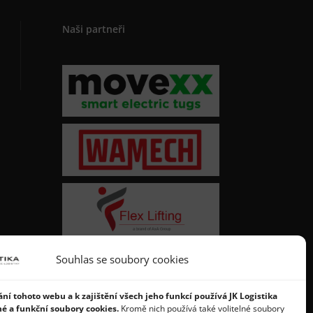
Naši partneři
Souhlas se soubory cookies
ní tohoto webu a k zajištění všech jeho funkcí používá JK Logistika
né a funkční soubory cookies.
Kromě nich používá také volitelné soubory