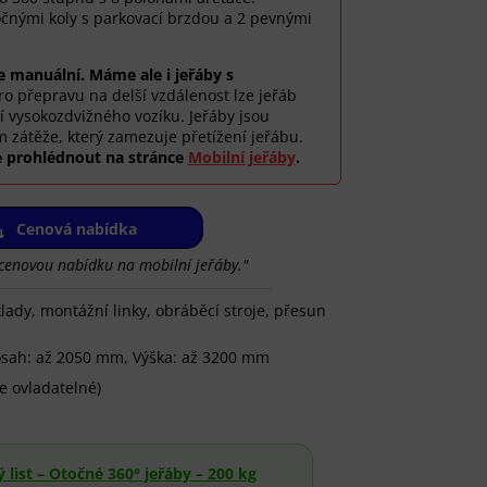
očnými koly s parkovací brzdou a 2 pevnými
e manuální. Máme ale i jeřáby s
ro přepravu na delší vzdálenost lze jeřáb
vysokozdvižného vozíku. Jeřáby jsou
 zátěže, který zamezuje přetížení jeřábu.
e prohlédnout na stránce
Mobilní jeřáby
.
Cenová nabídka
 cenovou nabídku na mobilní jeřáby."
lady, montážní linky, obráběcí stroje, přesun
Dosah: až 2050 mm, Výška: až 3200 mm
e ovladatelné)
 list – Otočné 360° jeřáby – 200 kg