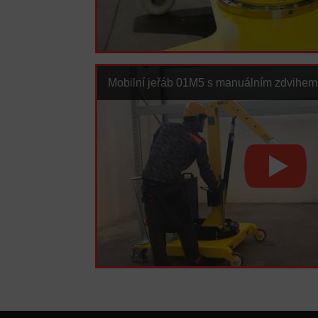
Mobilní jeřáb 01M5 s manuálním zdvihem