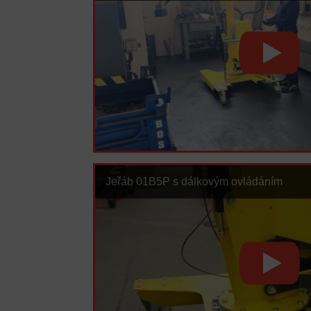
Jeřáb 01B5P s dálkovým ovládáním