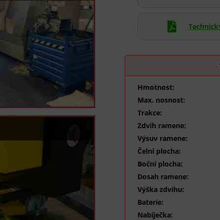

Technický
Hmotnost:
Max. nosnost:
Trakce:
Zdvih ramene:
Výsuv ramene:
Čelní plocha:
Boční plocha:
Dosah ramene:
Výška zdvihu:
Baterie:
Nabíječka: