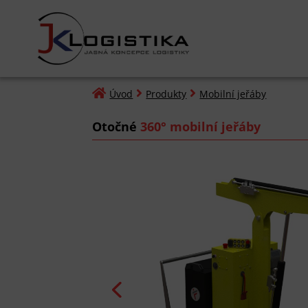



Úvod
Produkty
Mobilní jeřáby
Otočné
360° mobilní jeřáby