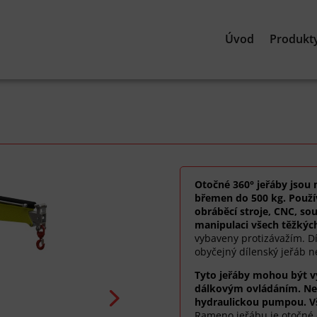
Úvod
Produkt
Otočné 360° jeřáby jsou 
břemen do 500 kg. Použív
obráběcí stroje, CNC, so
manipulaci všech těžkýc
vybaveny protizávažím. D
obyčejný dílenský jeřáb 
Tyto jeřáby mohou být 
dálkovým ovládáním. Neb
hydraulickou pumpou. Vš
Rameno jeřábu je otočné 