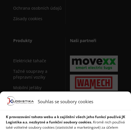
Ochrana osobních údajů
Zásady cookies
Produkty
Naši partneři
Elektrické tahače
Tažné soupravy a
přepravní vozíky
Mobilní jeřáby
Sudová manipulační
Souhlas se soubory cookies
technika
Stohovače palet
K provozování tohoto webu a k zajištění všech jeho funkcí používá JK
Logistika a.s. nezbytné a funkční soubory cookies.
Kromě nich používá
Regály a použité regály
také volitelné soubory cookies (statistické a marketingové) za účelem