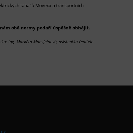
lektrických tahačů Movexx a transportních
e nám obě normy podaří úspěšně obhájit.
nku: Ing. Markéta Mansfeldová, asistentka ředitele
.cz
.