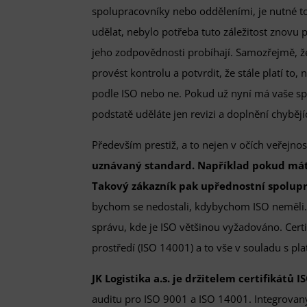
spolupracovníky nebo odděleními, je nutné t
udělat, nebylo potřeba tuto záležitost znovu 
jeho zodpovědnosti probíhají. Samozřejmě, 
provést kontrolu a potvrdit, že stále platí to
podle ISO nebo ne. Pokud už nyní má vaše sp
podstatě uděláte jen revizi a doplnění chybě
Především prestiž, a to nejen v očích veřejnos
uznávaný standard. Například pokud máte 
Takový zákazník pak upřednostní spoluprá
bychom se nedostali, kdybychom ISO neměli. D
správu, kde je ISO většinou vyžadováno. Certi
prostředí (ISO 14001) a to vše v souladu s pla
JK Logistika a.s. je držitelem certifikátů I
auditu pro ISO 9001 a ISO 14001. Integrova