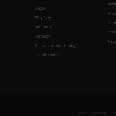
vozí
Služby
Mobi
Příspěvky
Sudo
Reference
Stoh
Kontakty
Regá
Ochrana osobních údajů
Zásady cookies
Úvod
Produkty
S