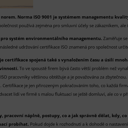
h norem. Norma ISO 9001 je systémem managementu kvality 
polečnost používá zejména pro smluvní účely se zákazníkem, ale 
u pro systém environmentálního managementu.
Zaměřuje se 
a následné udržování certifikace ISO znamená pro společnost určit
e certifikace spojená také s vynaložením času a úsilí mnoh
vinností.
To ve spoustě firem bývá často větší problém než vyna
 ISO pracovníky většinou obtěžuje a je považována za zbytečnou.
Certifikace je jen přirozeným pokračováním toho, co každá firma 
dvacet lidí ve firmě s malou fluktuací se ještě domluví, ale co v
, pracovní náplně, postupy, co a jak správně dělat, kdy, c
ací probíhat.
Pokud dojde k rozhodnutí a k dohodě o nastaven