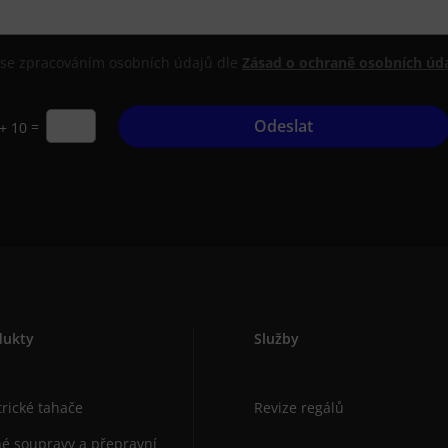
se zpracováním osobních údajů dle
Zásad o ochraně osobních úda
Odeslat
=
+ 10
dukty
Služby
trické tahače
Revize regálů
é soupravy a přepravní