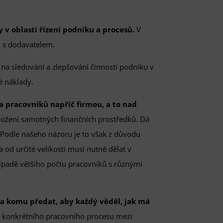
v oblasti řízení podniku a procesů.
V
i s dodavatelem.
na sledování a zlepšování činností podniku v
é náklady.
a pracovníků napříč firmou, a to nad
ložení samotných finančních prostředků. Dá
 Podle našeho názoru je to však z důvodu
od určité velikosti musí nutně dělat v
 případě většího počtu pracovníků s různými
o a komu předat, aby každý věděl, jak má
í konkrétního pracovního procesu mezi