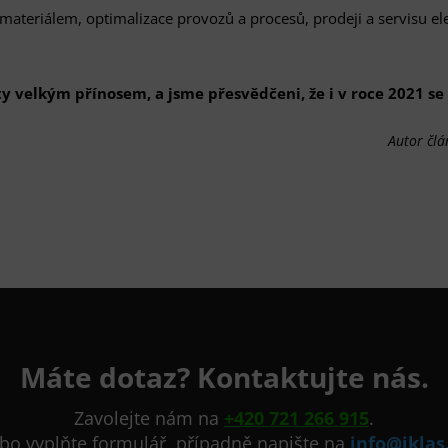
 materiálem, optimalizace provozů a procesů, prodeji a servisu e
y velkým přínosem, a jsme přesvědčeni, že i v roce 2021 s
Autor člá
Máte dotaz? Kontaktujte nás.
Zavolejte nám na
+420 721 266 915
.
bo vyplňte formulář, případně napište na
info@jklas