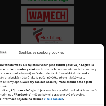
Souhlas se soubory cookies
ní tohoto webu a k zajištění všech jeho funkcí používá JK Logistika
né a funkční soubory cookies.
Kromě nich používá také volitelné soubory
tistické a marketingové) za účelem zlepšení uživatelské zkušenosti a
í analytických údajů jako je počet návštěv, zdroje návštěvnosti,
ce reklamy apod.
Soubory cookies nesbírají Vaše osobní data a jsou
ymní.
a odkaz
„Přijmout vše“
vyjadřujete souhlas s použitím volitelných souborů
knutím na
„Přizpůsobit“
můžete kdykoli spravovat své předvolby.
í informace najdete na stránce
Více o cookies
.
dajů
Zásady cookies