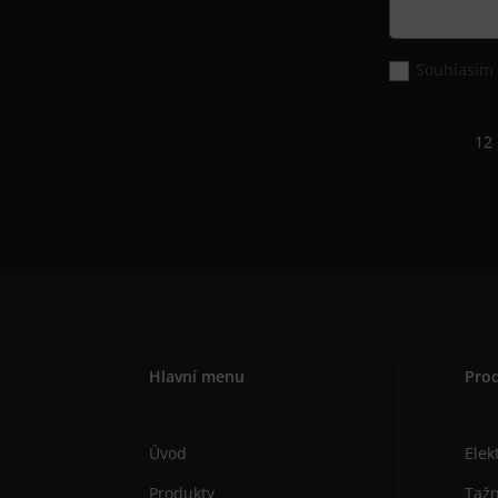
Souhlasím 
12 
Hlavní menu
Pro
Úvod
Elek
Produkty
Tažn