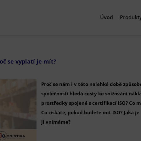
Úvod
Produkt
oč se vyplatí je mít?
Proč se nám i v této nelehké době způso
společností hledá cesty ke snižování nákl
prostředky spojené s certifikací ISO? Co 
Co získáte, pokud budete mít ISO? Jaká je n
ji vnímáme?