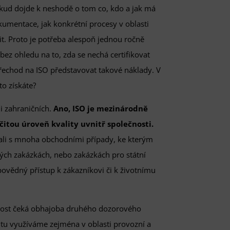
kud dojde k neshodě o tom co, kdo a jak má
kumentace, jak konkrétní procesy v oblasti
. Proto je potřeba alespoň jednou ročně
 bez ohledu na to, zda se nechá certifikovat
řechod na ISO představovat takové náklady. V
to získáte?
 i zahraničních.
Ano, ISO je mezinárodně
itou úroveň kvality uvnitř společnosti.
tkali s mnoha obchodními případy, ke kterým
ých zakázkách, nebo zakázkách pro státní
povědný přístup k zákazníkovi či k životnímu
ost čeká obhajoba druhého dozorového
u využíváme zejména v oblasti provozní a