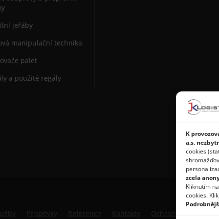
ky
lní jeřáby
vá manipulační technika
ovače palet
ly a použité regály
K provozová
a.s. nezbyt
cookies (sta
shromažďován
personaliza
zcela anon
Kliknutím n
cookies. Kli
Podrobnějš
lužby
Příspěvky
Reference
Kontakty
Ochrana osobních ú