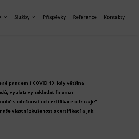
y
Služby
Příspěvky
Reference
Kontakty
bené pandemií COVID 19, kdy většina
adů, vyplatí vynakládat finanční
mnohé společnosti od certifikace odrazuje?
aše vlastní zkušenost s certifikací a jak