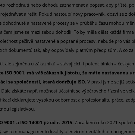
oto rozhodnutí nebo dohodu zaznamenat a popsat, aby příště, po
projednávat a řešit. Pokud nastoupí nový pracovník, dozví se z do
že dohodnuté a nastavené procesy se v průběhu času mohou měnit
, na čem jsme se mezi sebou dohodli. To by měla dělat každá firma
olečnost pečlivě nastavené a popsané procesy, nebude pro vás p
jících dokumentů tak, aby odpovídaly platným předpisům. A co za 
ti, ale zejména u zákazníků – stávajících i potenciálních – českých
ISO 9001, má váš zákazník jistotu, že máte nastavenou urč
ci se společností, která dodržuje ISO.
V praxi jsme se již se
ále získáte např. možnost účastnit se výběrového řízení ve velk
fikací deklarujete vysokou odbornost a profesionalitu práce, zod
tnou legislativou.
SO 9001 a ISO 14001 již od r. 2015.
Začátkem roku 2021 společn
ný systém managementu kvality a environmentálního management