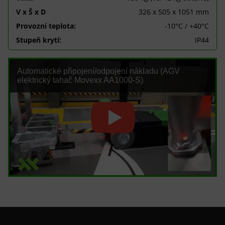
V x Š x D
326 x 505 x 1051 mm
Provozní teplota:
-10°C / +40°C
Stupeň krytí:
IP44
Automatické připojení/odpojení nákladu (AGV
elektrický tahač Movexx AA1000-S)