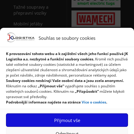
Tažné soupravy a
přepravní vozíky
Mobilní jeřáby
Sudová manipulační
Souhlas se soubory cookies
technika
Stohovače palet
K provozování tohoto webu a k zajištění všech jeho funkcí používá JK
Logistika a.s. nezbytné a funkční soubory cookies.
Kromě nich používá
Regály a použité regály
také volitelné soubory cookies (statistické a marketingové) za účelem
zlepšení uživatelské zkušenosti a shromažďování analytických údajů jako
je počet návštěv, zdroje návštěvnosti, personalizace reklamy apod.
Soubory cookies nesbírají Vaše osobní data a jsou zcela anonymní.
Kliknutím na odkaz
„Přijmout vše“
vyjadřujete souhlas s použitím
volitelných souborů cookies. Kliknutím na
„Přizpůsobit“
můžete kdykoli
spravovat své předvolby.
Podrobnější informace najdete na stránce
Více o cookies
.
Úvod
Produkty
Služby
Příspěvky
Reference
Přijmout vše
Kontakty
Ochrana osobních údajů
Zásady cookies
Odmítnout