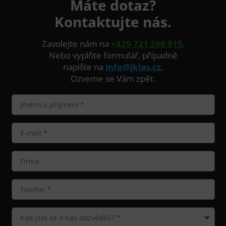
Máte dotaz?
Kontaktujte nás.
Zavolejte nám na
+420 721 266 915
.
Nebo vyplňte formulář, případně
napište na
info@jklas.cz
.
Ozveme se Vám zpět.