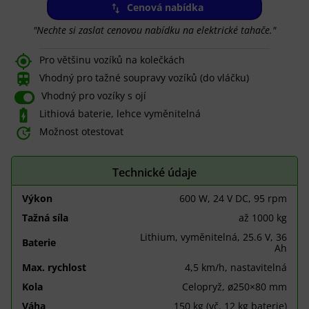
Cenová nabídka
"Nechte si zaslat cenovou nabídku na elektrické tahače."

Pro většinu vozíků na kolečkách

Vhodný pro tažné soupravy vozíků (do vláčku)

Vhodný pro vozíky s ojí

Lithiová baterie, lehce vyměnitelná

Možnost otestovat
Technické údaje
Výkon
600 W, 24 V DC, 95 rpm
Tažná síla
až 1000 kg
Lithium, vyměnitelná, 25.6 V, 36
Baterie
Ah
Max. rychlost
4,5 km/h, nastavitelná
Kola
Celopryž, ø250×80 mm
Váha
150 kg (vč. 12 kg baterie)