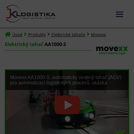




Úvod
Produkty
Elektrické tahače
Movexx
Elektrický tahač
AA1000-S
Movexx AA1000-S, automaticky vedený tahač (AGV)
pro automatizaci logistických procesů, ukázka