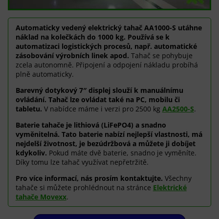
Automaticky vedený elektrický tahač AA1000-S utáhne
náklad na kolečkách do 1000 kg. Používá se k
automatizaci logistických procesů, např. automatické
zásobování výrobních linek apod.
Tahač se pohybuje
zcela autonomně. Připojení a odpojení nákladu probíhá
plně automaticky.
Barevný dotykový 7″ displej slouží k manuálnímu
ovládání. Tahač lze ovládat také na PC, mobilu či
tabletu.
V nabídce máme i verzi pro 2500 kg
AA2500-S
.
Baterie tahače je lithiová (LiFePO4) a snadno
vyměnitelná. Tato baterie nabízí nejlepší vlastnosti, má
nejdelší životnost, je bezúdržbová a můžete ji dobíjet
kdykoliv.
Pokud máte dvě baterie, snadno je vyměníte.
Díky tomu lze tahač využívat nepřetržitě.
Pro více informací, nás prosím kontaktujte.
Všechny
tahače si můžete prohlédnout na stránce
Elektrické
tahače Movexx
.