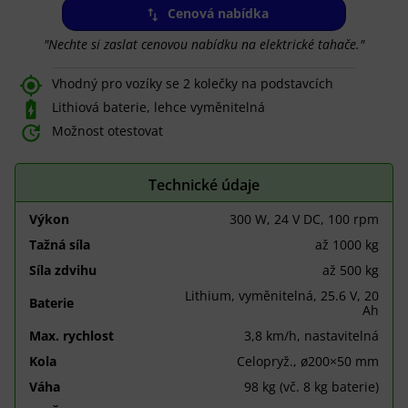
Cenová nabídka
"Nechte si zaslat cenovou nabídku na elektrické tahače."

Vhodný pro vozíky se 2 kolečky na podstavcích

Lithiová baterie, lehce vyměnitelná

Možnost otestovat
Technické údaje
Výkon
300 W, 24 V DC, 100 rpm
Tažná síla
až 1000 kg
Síla zdvihu
až 500 kg
Lithium, vyměnitelná, 25.6 V, 20
Baterie
Ah
Max. rychlost
3,8 km/h, nastavitelná
Kola
Celopryž., ø200×50 mm
Váha
98 kg (vč. 8 kg baterie)