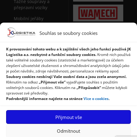
Tažné soupravy a
přepravní vozíky
Mobilní jeřáby
Sudová manipulační
Souhlas se soubory cookies
technika
Stohovače palet
K provozování tohoto webu a k zajištění všech jeho funkcí používá JK
Logistika a.s. nezbytné a funkční soubory cookies.
Kromě nich používá
Regály a použité regály
také volitelné soubory cookies (statistické a marketingové) za účelem
zlepšení uživatelské zkušenosti a shromažďování analytických údajů jako
je počet návštěv, zdroje návštěvnosti, personalizace reklamy apod.
Soubory cookies nesbírají Vaše osobní data a jsou zcela anonymní.
Kliknutím na odkaz
„Přijmout vše“
vyjadřujete souhlas s použitím
volitelných souborů cookies. Kliknutím na
„Přizpůsobit“
můžete kdykoli
spravovat své předvolby.
Podrobnější informace najdete na stránce
Více o cookies
.
Úvod
Produkty
Služby
Příspěvky
Reference
Přijmout vše
Kontakty
Ochrana osobních údajů
Zásady cookies
Odmítnout