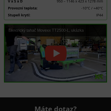
V x Š x D
950 – 1146 x 423 x 1278 mm
Provozní teplota:
-10°C / +40°C
Stupeň krytí:
IP44
Elektrický tahač Movexx TT2500-L, ukázka
Máte dotaz?