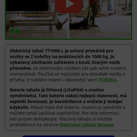
Elektrický tahač TT1000-L je určený primárně pro
vozíky se 2 kolečky na podstavcích do 1000 kg. Je
vybavený zdvihacím zařízením s koulí, kterým vozík
přizvedne.
Se zdvihnutým vozíkem jde pak velmi snadno
manipulovat. Používá se nejčastěji pro dvoukolé vozíky a
přívěsy. V nabídce máme i výkonnější verzi
TT2500-L
.
Baterie tahače je lithiová (LiFePO4) a snadno
vyměnitelná. Tato baterie nabízí nejlepší vlastnosti, má
nejdelší životnost, je bezúdržbová a můžete ji dobíjet
kdykoliv.
Pokud máte dvě baterie, snadno je vyměníte a
můžete tahač využívat nepřetržitě.
Pro více informací,
nás prosím kontaktujte. Všechny tahače si můžete
prohlédnout na stránce
Elektrické tahače Movexx
.